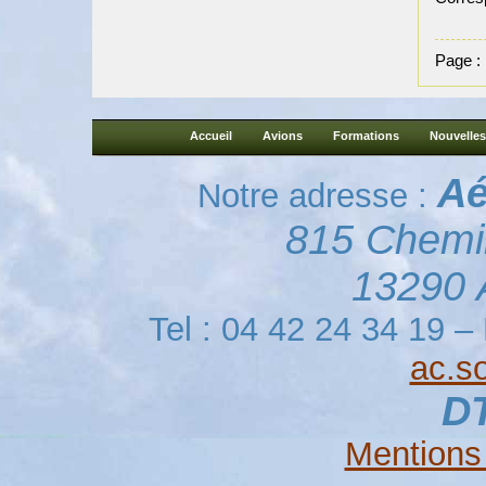
Page :
Accueil
Avions
Formations
Nouvelles
Aé
Notre adresse :
815 Chemi
13290 A
Tel : 04 42 24 34 19 –
ac.so
D
Mentions