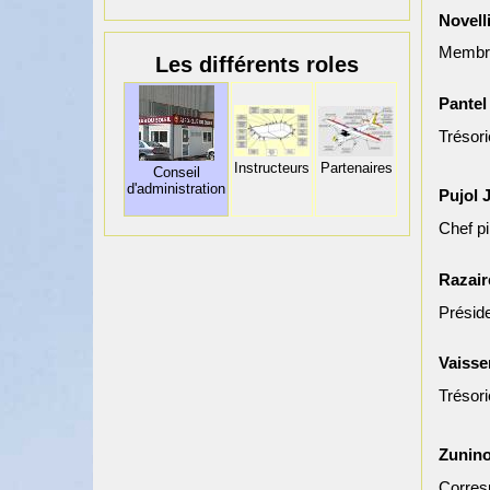
Novell
Membr
Les différents roles
Pantel
Trésori
Instructeurs
Partenaires
Conseil
d'administration
Pujol
Chef pi
Razair
Présid
Vaisse
Trésori
Zunin
Corres